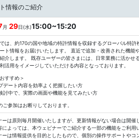
プデート情報のご紹介
7
29
15:00~15:20
月
日(水)
は、約170の国や地域の特許情報を収録するグローバル特許検索・分析
ート情報をお届けいたします。 直近で追加・改善された機能や
紹介します。 既存ユーザーの皆さまには、日常業務に活かせ
利活用をイメージしていただける内容となっております。
おすすめ＞
ップデート内容を効率よく把握したい方
ご検討中で、実際の画面や機能を見てみたい方
のご参加はお断りしております。
ナーは原則毎月開催いたしますが、更新情報がない場合は開催
容によっては、本ウェビナーでご紹介する一部の機能をご利用
ナーは情報提供を目的としたもので、個別の操作サポートやコ