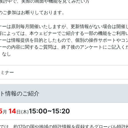
ご検討中で、実際の画面や機能を見てみたい方
のご参加はお断りしております。
ナーは原則毎月開催いたしますが、更新情報がない場合は開催
容によっては、本ウェビナーでご紹介する一部の機能をご利用
ナーは情報提供を目的としたもので、個別の操作サポートやコ
ナーの内容に関するご質問は、終了後のアンケートにご記入く
：なし
bセミナー
プデート情報のご紹介
5
14
15:00~15:20
月
日(木)
は、約170の国や地域の特許情報を収録するグローバル特許検索・分析