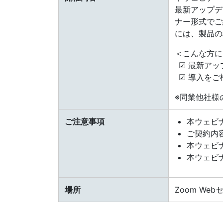
最新アップデ
ナー形式でご
には、製品の
＜こんな方に
☑ 最新ア
☑ 導入を
※同業他社様
ご注意事項
本ウェビ
ご契約内
本ウェビ
本ウェビ
場所
Zoom We