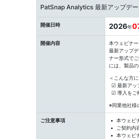
PatSnap Analytics 最新アッ
開催日時
2026
0
年
開催内容
本ウェビナーで
最新アップデ
ナー形式でご
には、製品の
＜こんな方に
☑ 最新ア
☑ 導入を
※同業他社様
ご注意事項
本ウェビ
ご契約内
本ウェビ