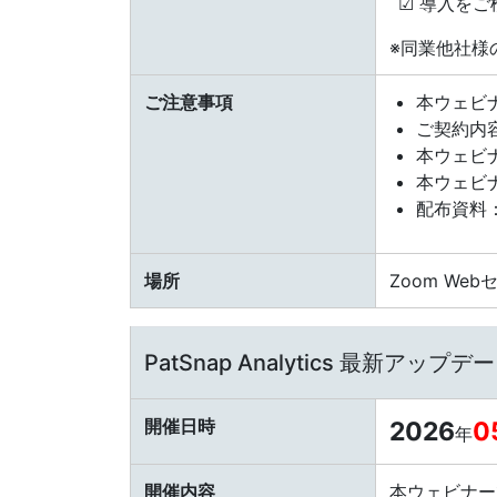
☑ 導入を
※同業他社様
ご注意事項
本ウェビ
ご契約内
本ウェビ
本ウェビ
配布資料
場所
Zoom We
PatSnap Analytics 最新アッ
開催日時
2026
0
年
開催内容
本ウェビナーで